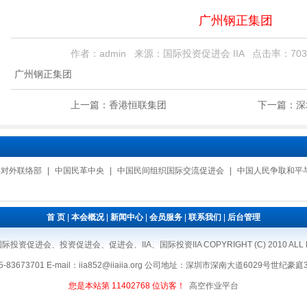
广州钢正集团
作者：admin 来源：国际投资促进会 IIA 点击率：703
广州钢正集团
上一篇：
香港恒联集团
下一篇：
深
央对外联络部
|
中国民革中央
|
中国民间组织国际交流促进会
|
中国人民争取和平
首 页
|
本会概况
|
新闻中心
|
会员服务
|
联系我们
|
后台管理
投资促进会、投资促进会、促进会、IIA、国际投资IIA COPYRIGHT (C) 2010 ALL 
5-83673701 E-mail：iia852@iiaiia.org 公司地址：深圳市深南大道6029号世纪豪
您是本站第
11402768
位访客！
高空作业平台