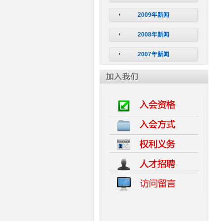
2009年新闻
2008年新闻
2007年新闻