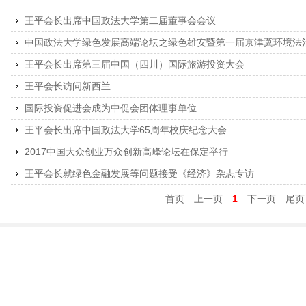
王平会长出席中国政法大学第二届董事会会议
中国政法大学绿色发展高端论坛之绿色雄安暨第一届京津冀环境法治
召开
王平会长出席第三届中国（四川）国际旅游投资大会
王平会长访问新西兰
国际投资促进会成为中促会团体理事单位
王平会长出席中国政法大学65周年校庆纪念大会
2017中国大众创业万众创新高峰论坛在保定举行
王平会长就绿色金融发展等问题接受《经济》杂志专访
首页
上一页
1
下一页
尾页