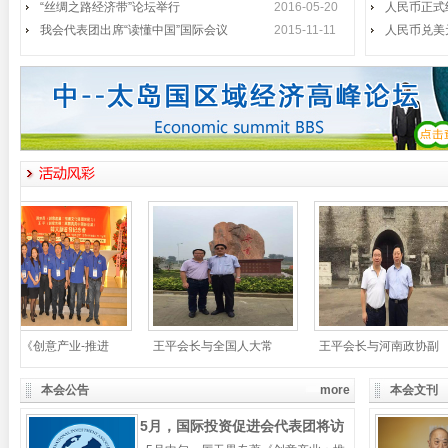
“丝绸之路经济带”论坛举行
长李铁明、中国政法大学副校长时建
2016-05-20
人民币正式
中、国际投资促进会会
我会代表团出席“读懂中国”国际会议
2015-11-11
人民币兑美
我会代表团出席“读懂中国”国际
2015年11月1日至3日，第二届
会议
“读懂中国
国际投资促进会代表团访问惠州
2015年7月30日，国际投资促进
王平会见全罗政务副知事
5月14日，以王平会长为首的国际
投资促进会访韩
《创意产业》《创意先导》韩文
5月13日下午，第十一届中国人民
版首发
政治协商会议副
本会公告
more
本会文刊
厉无畏主席视察深圳弘法寺
5月，国际投资促进会代表团将访
4月29日上午，第十一届全国政协