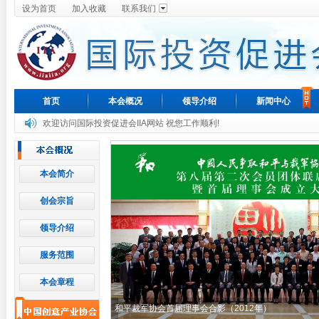
设为首页
加入收藏
联系我们
首页
本会概况
领导介绍
新闻中心
欢迎访问国际投资促进会IIA网站 祝您工作顺利!
本会简介
创会宗旨
领导介绍
服务范围
本会章程
和平裁军协会首届理事会合影（2012年）