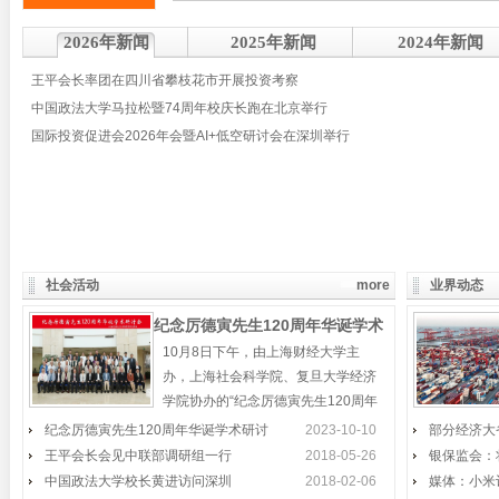
2026年新闻
2025年新闻
2024年新闻
王平会长率团在四川省攀枝花市开展投资考察
中国政法大学马拉松暨74周年校庆长跑在北京举行
国际投资促进会2026年会暨AI+低空研讨会在深圳举行
社会活动
more
业界动态
纪念厉德寅先生120周年华诞学术
10月8日下午，由上海财经大学主
研讨会在上海举行
办，上海社会科学院、复旦大学经济
学院协办的“纪念厉德寅先生120周年
华诞学术研讨会”，在
纪念厉德寅先生120周年华诞学术研讨
“丝绸之路经济带”论坛举行
2023-10-10
部分经济大
王平会长会见中联部调研组一行
2018-05-26
银保监会：
“丝绸之路经济带”核心区产业发展论坛
中国政法大学校长黄进访问深圳
2018-02-06
媒体：小米
在新疆昌吉州举行，昌吉州常务副州