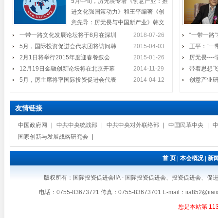
5月中旬，厉无畏专著《创意产业：推
问韩国
副主席、国际投
进文化强国策动力》和王平编著《创
意先导：厉无畏与中国新产业》韩文
国际投资促进会企业家代表团访
版将在韩国西江大学举行
一带一路文化发展论坛将于8月在深圳
2月1日将举行2015年度迎春餐叙
2018-07-26
“一带一路
2014年11月24日至27日，在结束
问澳大利亚并会见黄金海岸市長
5月，国际投资促进会代表团将访问韩
2015-04-03
王平：“一
国际投资促进会在深圳会员将举行
会
了对斐济
Tom Tate
2月1日将举行2015年度迎春餐叙会
2015-01-26
厉无畏--
2015年度迎春餐叙会时间：2015年2
12月19日金融创新论坛将在北京开幕
月1日（周日）中午11:30开始地点：
2014-11-29
带着思想
厉无畏出席全国名牌颁奖礼
深圳市福田区
5月，厉主席将率国际投资促进会代表
2014-04-12
创意产业
12月19日金融创新论坛将在北京
11月19日下午，由广东省工业合
开幕
作协会与南方报
友情链接
厉主席、王会长出席资本发展研
中国政府网
|
中共中央统战部
|
中共中央对外联络部
|
中国民革中央
|
5月，厉主席将率国际投资促进会
10月24日下午，中国金融改革与
讨会
国家创新与发展战略研究会
|
2014年第十届中国（深圳）国际
代表团参加文博会
民间资本发展研
文化产业博览交
首 页
|
本会概况
|
新
厉主席出席《创意先导》首发式
我会代表团将在东京受到温总理
版权所有：国际投资促进会IIA - 国际投资促进会、投资促进会、促进会、IIA、国
《创意先导》《启功图传》首发式
温家宝总理将于2011年5月底访问日
接见
暨启功书画和鸿远艺术馆馆藏珍
电话：0755-83673721 传真：0755-83673701 E-mail：iia8
本，并出席在东京举行的第三届中日
您是本站第
11
韩三国工商峰会。我会企业家代表团
王平参加2014年国际和平日纪念