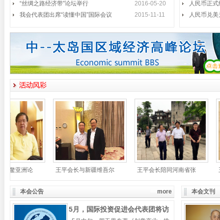
“丝绸之路经济带”论坛举行
长李铁明、中国政法大学副校长时建
2016-05-20
人民币正式
中、国际投资促进会会
我会代表团出席“读懂中国”国际会议
2015-11-11
人民币兑美
我会代表团出席“读懂中国”国际
2015年11月1日至3日，第二届
会议
“读懂中国
国际投资促进会代表团访问惠州
2015年7月30日，国际投资促进
王平会见全罗政务副知事
5月14日，以王平会长为首的国际
投资促进会访韩
《创意产业》《创意先导》韩文
5月13日下午，第十一届中国人民
版首发
政治协商会议副
本会公告
more
本会文刊
厉无畏主席视察深圳弘法寺
5月，国际投资促进会代表团将访
4月29日上午，第十一届全国政协