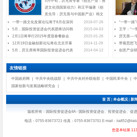
5月中旬，厉无畏专著《创意产业：推
问韩国
副主席、国际投
进文化强国策动力》和王平编著《创
意先导：厉无畏与中国新产业》韩文
国际投资促进会企业家代表团访
版将在韩国西江大学举行
一带一路文化发展论坛将于8月在深圳
2月1日将举行2015年度迎春餐叙
2018-07-26
“一带一路
2014年11月24日至27日，在结束
问澳大利亚并会见黄金海岸市長
5月，国际投资促进会代表团将访问韩
2015-04-03
王平：“一
国际投资促进会在深圳会员将举行
会
了对斐济
Tom Tate
2月1日将举行2015年度迎春餐叙会
2015-01-26
厉无畏--
2015年度迎春餐叙会时间：2015年2
12月19日金融创新论坛将在北京开幕
月1日（周日）中午11:30开始地点：
2014-11-29
带着思想
厉无畏出席全国名牌颁奖礼
深圳市福田区
5月，厉主席将率国际投资促进会代表
2014-04-12
创意产业
12月19日金融创新论坛将在北京
11月19日下午，由广东省工业合
开幕
作协会与南方报
友情链接
厉主席、王会长出席资本发展研
中国政府网
|
中共中央统战部
|
中共中央对外联络部
|
中国民革中央
|
5月，厉主席将率国际投资促进会
10月24日下午，中国金融改革与
讨会
国家创新与发展战略研究会
|
2014年第十届中国（深圳）国际
代表团参加文博会
民间资本发展研
文化产业博览交
首 页
|
本会概况
|
新
厉主席出席《创意先导》首发式
我会代表团将在东京受到温总理
版权所有：国际投资促进会IIA - 国际投资促进会、投资促进会、促进会、IIA、国
《创意先导》《启功图传》首发式
温家宝总理将于2011年5月底访问日
接见
暨启功书画和鸿远艺术馆馆藏珍
电话：0755-83673721 传真：0755-83673701 E-mail：iia8
本，并出席在东京举行的第三届中日
您是本站第
11
韩三国工商峰会。我会企业家代表团
王平参加2014年国际和平日纪念