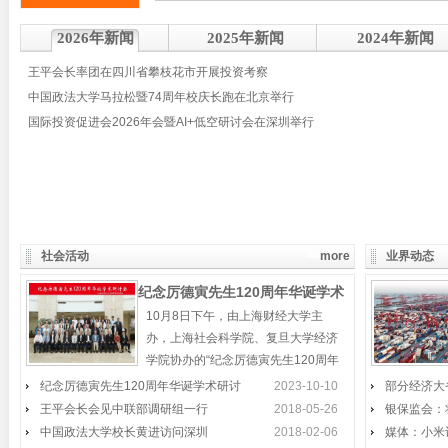
2026年新闻
2025年新闻
2024年新闻
王平会长率团在四川省攀枝花市开展投资考察
中国政法大学马拉松暨74周年校庆长跑在北京举行
国际投资促进会2026年会暨AI+低空研讨会在深圳举行
社会活动
more
业界动态
纪念厉德寅先生120周年华诞学术
10月8日下午，由上海财经大学主
研讨会在上海举行
办，上海社会科学院、复旦大学经济
学院协办的“纪念厉德寅先生120周年
华诞学术研讨会”，在
纪念厉德寅先生120周年华诞学术研讨
“丝绸之路经济带”论坛举行
2023-10-10
部分经济大
王平会长会见中联部调研组一行
2018-05-26
银保监会：
“丝绸之路经济带”核心区产业发展论坛
中国政法大学校长黄进访问深圳
2018-02-06
媒体：小米
在新疆昌吉州举行，昌吉州常务副州