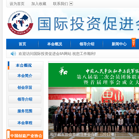
设为首页
加入收藏
联系我们
首页
本会概况
领导介绍
新闻中心
欢迎访问国际投资促进会IIA网站 祝您工作顺利!
本会简介
创会宗旨
领导介绍
服务范围
本会章程
和平裁军协会首届理事会合影（2012年）