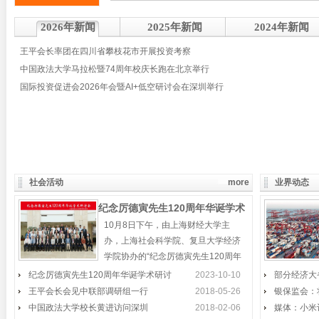
2026年新闻
2025年新闻
2024年新闻
王平会长率团在四川省攀枝花市开展投资考察
中国政法大学马拉松暨74周年校庆长跑在北京举行
国际投资促进会2026年会暨AI+低空研讨会在深圳举行
社会活动
more
业界动态
纪念厉德寅先生120周年华诞学术
10月8日下午，由上海财经大学主
研讨会在上海举行
办，上海社会科学院、复旦大学经济
学院协办的“纪念厉德寅先生120周年
华诞学术研讨会”，在
纪念厉德寅先生120周年华诞学术研讨
“丝绸之路经济带”论坛举行
2023-10-10
部分经济大
王平会长会见中联部调研组一行
2018-05-26
银保监会：
“丝绸之路经济带”核心区产业发展论坛
中国政法大学校长黄进访问深圳
2018-02-06
媒体：小米
在新疆昌吉州举行，昌吉州常务副州