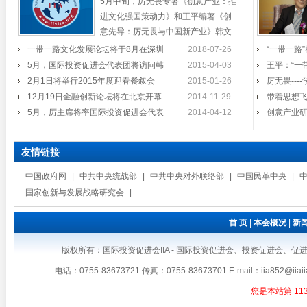
5月中旬，厉无畏专著《创意产业：推
问韩国
副主席、国际投
进文化强国策动力》和王平编著《创
意先导：厉无畏与中国新产业》韩文
国际投资促进会企业家代表团访
版将在韩国西江大学举行
一带一路文化发展论坛将于8月在深圳
2月1日将举行2015年度迎春餐叙
2018-07-26
“一带一路
2014年11月24日至27日，在结束
问澳大利亚并会见黄金海岸市長
5月，国际投资促进会代表团将访问韩
2015-04-03
王平：“一
国际投资促进会在深圳会员将举行
会
了对斐济
Tom Tate
2月1日将举行2015年度迎春餐叙会
2015-01-26
厉无畏--
2015年度迎春餐叙会时间：2015年2
12月19日金融创新论坛将在北京开幕
月1日（周日）中午11:30开始地点：
2014-11-29
带着思想
厉无畏出席全国名牌颁奖礼
深圳市福田区
5月，厉主席将率国际投资促进会代表
2014-04-12
创意产业
12月19日金融创新论坛将在北京
11月19日下午，由广东省工业合
开幕
作协会与南方报
友情链接
厉主席、王会长出席资本发展研
中国政府网
|
中共中央统战部
|
中共中央对外联络部
|
中国民革中央
|
5月，厉主席将率国际投资促进会
10月24日下午，中国金融改革与
讨会
国家创新与发展战略研究会
|
2014年第十届中国（深圳）国际
代表团参加文博会
民间资本发展研
文化产业博览交
首 页
|
本会概况
|
新
厉主席出席《创意先导》首发式
我会代表团将在东京受到温总理
版权所有：国际投资促进会IIA - 国际投资促进会、投资促进会、促进会、IIA、国
《创意先导》《启功图传》首发式
温家宝总理将于2011年5月底访问日
接见
暨启功书画和鸿远艺术馆馆藏珍
电话：0755-83673721 传真：0755-83673701 E-mail：iia8
本，并出席在东京举行的第三届中日
您是本站第
11
韩三国工商峰会。我会企业家代表团
王平参加2014年国际和平日纪念