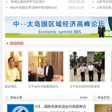
“丝绸之路经济带”论坛举行
长李铁明、中国政法大学副校长时建
2016-05-20
人民币正式
中、国际投资促进会会
我会代表团出席“读懂中国”国际会议
2015-11-11
人民币兑美
我会代表团出席“读懂中国”国际
2015年11月1日至3日，第二届
会议
“读懂中国
国际投资促进会代表团访问惠州
2015年7月30日，国际投资促进
王平会见全罗政务副知事
5月14日，以王平会长为首的国际
投资促进会访韩
《创意产业》《创意先导》韩文
5月13日下午，第十一届中国人民
版首发
政治协商会议副
本会公告
more
本会文刊
厉无畏主席视察深圳弘法寺
5月，国际投资促进会代表团将访
4月29日上午，第十一届全国政协