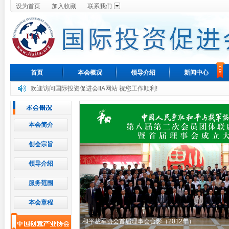
设为首页
加入收藏
联系我们
首页
本会概况
领导介绍
新闻中心
欢迎访问国际投资促进会IIA网站 祝您工作顺利!
本会简介
创会宗旨
领导介绍
服务范围
本会章程
和平裁军协会首届理事会合影（2012年）