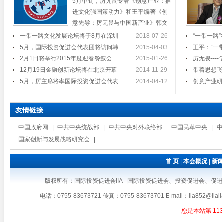
5月中旬，厉无畏专著《创意产业：推
问韩国
副主席、国际投
进文化强国策动力》和王平编著《创
意先导：厉无畏与中国新产业》韩文
国际投资促进会企业家代表团访
版将在韩国西江大学举行
一带一路文化发展论坛将于8月在深圳
2月1日将举行2015年度迎春餐叙
2018-07-26
“一带一路
2014年11月24日至27日，在结束
问澳大利亚并会见黄金海岸市長
5月，国际投资促进会代表团将访问韩
2015-04-03
王平：“一
国际投资促进会在深圳会员将举行
会
了对斐济
Tom Tate
2月1日将举行2015年度迎春餐叙会
2015-01-26
厉无畏--
2015年度迎春餐叙会时间：2015年2
12月19日金融创新论坛将在北京开幕
月1日（周日）中午11:30开始地点：
2014-11-29
带着思想
厉无畏出席全国名牌颁奖礼
深圳市福田区
5月，厉主席将率国际投资促进会代表
2014-04-12
创意产业
12月19日金融创新论坛将在北京
11月19日下午，由广东省工业合
开幕
作协会与南方报
友情链接
厉主席、王会长出席资本发展研
中国政府网
|
中共中央统战部
|
中共中央对外联络部
|
中国民革中央
|
5月，厉主席将率国际投资促进会
10月24日下午，中国金融改革与
讨会
国家创新与发展战略研究会
|
2014年第十届中国（深圳）国际
代表团参加文博会
民间资本发展研
文化产业博览交
首 页
|
本会概况
|
新
厉主席出席《创意先导》首发式
我会代表团将在东京受到温总理
版权所有：国际投资促进会IIA - 国际投资促进会、投资促进会、促进会、IIA、国
《创意先导》《启功图传》首发式
温家宝总理将于2011年5月底访问日
接见
暨启功书画和鸿远艺术馆馆藏珍
电话：0755-83673721 传真：0755-83673701 E-mail：iia8
本，并出席在东京举行的第三届中日
您是本站第
11
韩三国工商峰会。我会企业家代表团
王平参加2014年国际和平日纪念