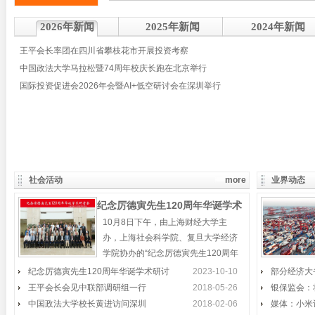
2026年新闻
2025年新闻
2024年新闻
王平会长率团在四川省攀枝花市开展投资考察
中国政法大学马拉松暨74周年校庆长跑在北京举行
国际投资促进会2026年会暨AI+低空研讨会在深圳举行
社会活动
more
业界动态
纪念厉德寅先生120周年华诞学术
10月8日下午，由上海财经大学主
研讨会在上海举行
办，上海社会科学院、复旦大学经济
学院协办的“纪念厉德寅先生120周年
华诞学术研讨会”，在
纪念厉德寅先生120周年华诞学术研讨
“丝绸之路经济带”论坛举行
2023-10-10
部分经济大
王平会长会见中联部调研组一行
2018-05-26
银保监会：
“丝绸之路经济带”核心区产业发展论坛
中国政法大学校长黄进访问深圳
2018-02-06
媒体：小米
在新疆昌吉州举行，昌吉州常务副州