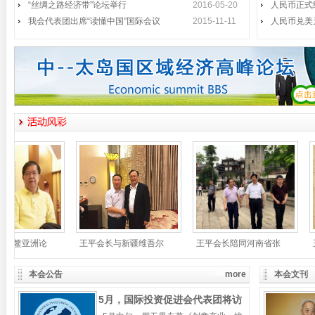
“丝绸之路经济带”论坛举行
长李铁明、中国政法大学副校长时建
2016-05-20
人民币正式
中、国际投资促进会会
我会代表团出席“读懂中国”国际会议
2015-11-11
人民币兑美
我会代表团出席“读懂中国”国际
2015年11月1日至3日，第二届
会议
“读懂中国
国际投资促进会代表团访问惠州
2015年7月30日，国际投资促进
王平会见全罗政务副知事
5月14日，以王平会长为首的国际
投资促进会访韩
《创意产业》《创意先导》韩文
5月13日下午，第十一届中国人民
版首发
政治协商会议副
本会公告
more
本会文刊
厉无畏主席视察深圳弘法寺
5月，国际投资促进会代表团将访
4月29日上午，第十一届全国政协