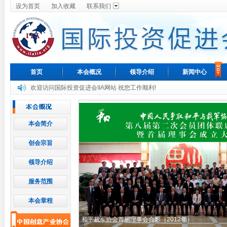
设为首页
加入收藏
联系我们
首页
本会概况
领导介绍
新闻中心
欢迎访问国际投资促进会IIA网站 祝您工作顺利!
本会简介
创会宗旨
领导介绍
服务范围
本会章程
和平裁军协会首届理事会合影（2012年）