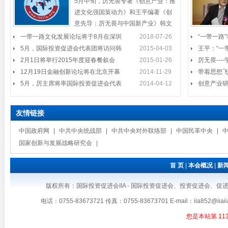
5月中旬，厉无畏专著《创意产业：推
问韩国
副主席、国际投
进文化强国策动力》和王平编著《创
意先导：厉无畏与中国新产业》韩文
国际投资促进会企业家代表团访
版将在韩国西江大学举行
一带一路文化发展论坛将于8月在深圳
2月1日将举行2015年度迎春餐叙
2018-07-26
“一带一路
2014年11月24日至27日，在结束
问澳大利亚并会见黄金海岸市長
5月，国际投资促进会代表团将访问韩
2015-04-03
王平：“一
国际投资促进会在深圳会员将举行
会
了对斐济
Tom Tate
2月1日将举行2015年度迎春餐叙会
2015-01-26
厉无畏--
2015年度迎春餐叙会时间：2015年2
12月19日金融创新论坛将在北京开幕
月1日（周日）中午11:30开始地点：
2014-11-29
带着思想
厉无畏出席全国名牌颁奖礼
深圳市福田区
5月，厉主席将率国际投资促进会代表
2014-04-12
创意产业
12月19日金融创新论坛将在北京
11月19日下午，由广东省工业合
开幕
作协会与南方报
友情链接
厉主席、王会长出席资本发展研
中国政府网
|
中共中央统战部
|
中共中央对外联络部
|
中国民革中央
|
5月，厉主席将率国际投资促进会
10月24日下午，中国金融改革与
讨会
国家创新与发展战略研究会
|
2014年第十届中国（深圳）国际
代表团参加文博会
民间资本发展研
文化产业博览交
首 页
|
本会概况
|
新
厉主席出席《创意先导》首发式
我会代表团将在东京受到温总理
版权所有：国际投资促进会IIA - 国际投资促进会、投资促进会、促进会、IIA、国
《创意先导》《启功图传》首发式
温家宝总理将于2011年5月底访问日
接见
暨启功书画和鸿远艺术馆馆藏珍
电话：0755-83673721 传真：0755-83673701 E-mail：iia8
本，并出席在东京举行的第三届中日
您是本站第
11
韩三国工商峰会。我会企业家代表团
王平参加2014年国际和平日纪念