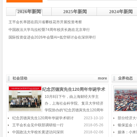
2026年新闻
2025年新闻
2024年新闻
王平会长率团在四川省攀枝花市开展投资考察
中国政法大学马拉松暨74周年校庆长跑在北京举行
国际投资促进会2026年会暨AI+低空研讨会在深圳举行
社会活动
more
业界动态
纪念厉德寅先生120周年华诞学术
10月8日下午，由上海财经大学主
研讨会在上海举行
办，上海社会科学院、复旦大学经济
学院协办的“纪念厉德寅先生120周年
华诞学术研讨会”，在
纪念厉德寅先生120周年华诞学术研讨
“丝绸之路经济带”论坛举行
2023-10-10
部分经济大
王平会长会见中联部调研组一行
2018-05-26
银保监会：
“丝绸之路经济带”核心区产业发展论坛
中国政法大学校长黄进访问深圳
2018-02-06
媒体：小米
在新疆昌吉州举行，昌吉州常务副州