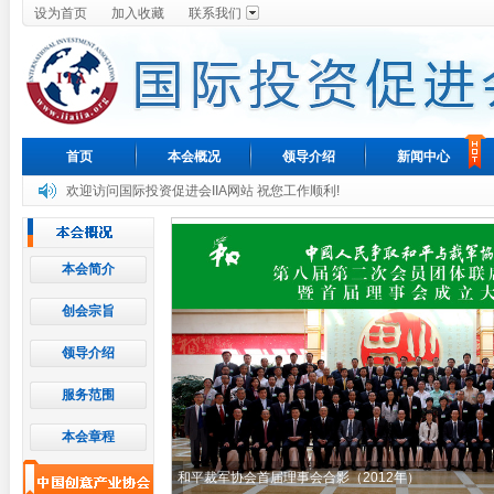
设为首页
加入收藏
联系我们
首页
本会概况
领导介绍
新闻中心
欢迎访问国际投资促进会IIA网站 祝您工作顺利!
本会简介
创会宗旨
领导介绍
服务范围
本会章程
和平裁军协会首届理事会合影（2012年）