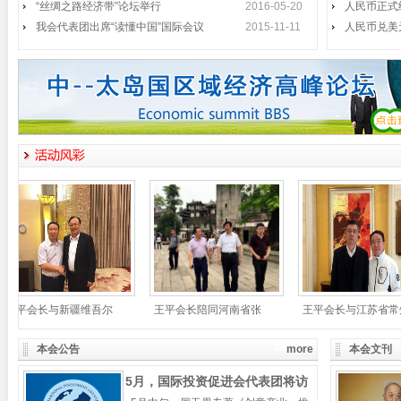
“丝绸之路经济带”论坛举行
长李铁明、中国政法大学副校长时建
2016-05-20
人民币正式
中、国际投资促进会会
我会代表团出席“读懂中国”国际会议
2015-11-11
人民币兑美
我会代表团出席“读懂中国”国际
2015年11月1日至3日，第二届
会议
“读懂中国
国际投资促进会代表团访问惠州
2015年7月30日，国际投资促进
王平会见全罗政务副知事
5月14日，以王平会长为首的国际
投资促进会访韩
《创意产业》《创意先导》韩文
5月13日下午，第十一届中国人民
版首发
政治协商会议副
本会公告
more
本会文刊
厉无畏主席视察深圳弘法寺
5月，国际投资促进会代表团将访
4月29日上午，第十一届全国政协